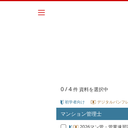
0
/ 4
件 資料を選択中
初学者向け
デジタルパンフレ
マンション管理士
2026マン管・管業速