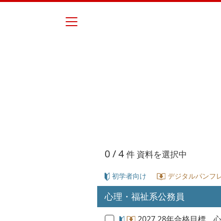
0
/ 4
件 資料を選択中
初学者向け
デジタルパンフレ
心理・福祉系公務員
2027.28年合格目標