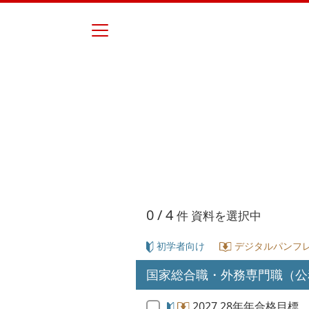
0
/ 4
件 資料を選択中
初学者向け
デジタルパンフレ
国家総合職・外務専門職（公
2027.28年年合格