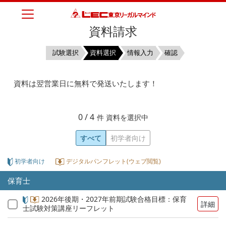
資料請求
試験選択
資料選択
情報入力
確認
資料は翌営業日に無料で発送いたします！
0
/ 4
件 資料を選択中
すべて
初学者向け
初学者向け
デジタルパンフレット(ウェブ閲覧)
保育士
2026年後期・2027年前期試験合格目標：保育
詳細
士試験対策講座リーフレット